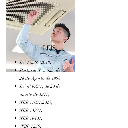
LEIS
Lei
13.589/2018;
Portaria Nº 3.523, de
28 de Agosto de 1998;
Lei nº 6.437, de 20 de
agosto de 1977;
NBR 17037:2023;
NBR 13971;
NBR 16401;
NBR 7256;