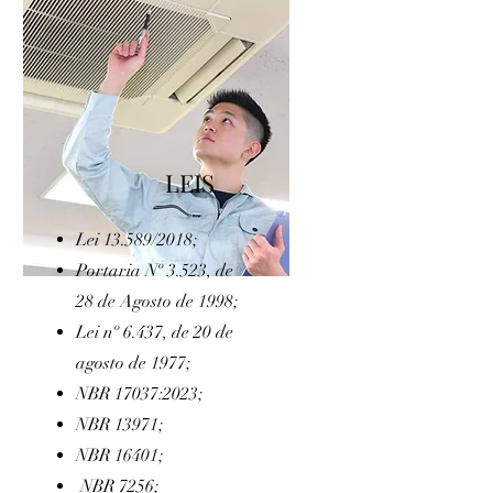
LEIS
Lei
13.589/2018;
Portaria Nº 3.523, de
28 de Agosto de 1998;
Lei nº 6.437, de 20 de
agosto de 1977;
NBR 17037:2023;
NBR 13971;
NBR 16401;
NBR 7256;