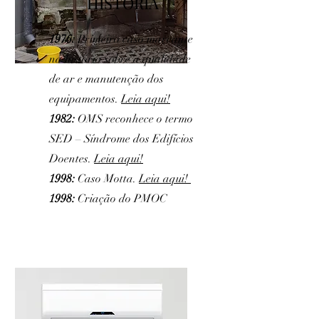
HISTÓRIA
1976:
Primeiro caso marcante
na história sobre a qualidade
de ar e manutenção dos
equipamentos.
Leia aqui!
1982:
OMS reconhece o termo
SED – Síndrome dos Edifícios
Doentes.
Leia aqui!
1998:
Caso Motta.
Leia aqui!
1998:
Criação do PMOC