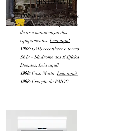
HISTÓRIA
1976:
Primeiro caso marcante
na história sobre a qualidade
de ar e manutenção dos
equipamentos.
Leia aqui!
1982:
OMS reconhece o termo
SED – Síndrome dos Edifícios
Doentes.
Leia aqui!
1998:
Caso Motta.
Leia aqui!
1998:
Criação do PMOC