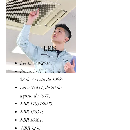
LEIS
Lei
13.589/2018;
Portaria Nº 3.523, de
28 de Agosto de 1998;
Lei nº 6.437, de 20 de
agosto de 1977;
NBR 17037:2023;
NBR 13971;
NBR 16401;
NBR 7256;