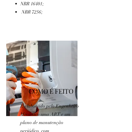
NBR 16401;
NBR 7256;
COMO É FEITO
É elaborado pelo Engenheiro
Mecânico uma ART e um
plano de manutenção
periódico, com