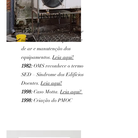
HISTÓRIA
1976:
Primeiro caso marcante
na história sobre a qualidade
de ar e manutenção dos
equipamentos.
Leia aqui!
1982:
OMS reconhece o termo
SED – Síndrome dos Edifícios
Doentes.
Leia aqui!
1998:
Caso Motta.
Leia aqui!
1998:
Criação do PMOC