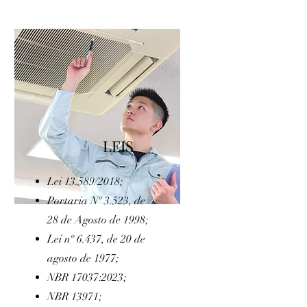
LEIS
Lei
13.589/2018;
Portaria Nº 3.523, de
28 de Agosto de 1998;
Lei nº 6.437, de 20 de
agosto de 1977;
NBR 17037:2023;
NBR 13971;