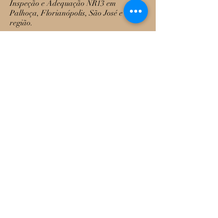
Inspeção e Adequação NR13 em
Palhoça, Florianópolis, São José e
região.
(48) 984136241
ALGUNS DE NOSSOS
CLIENTES