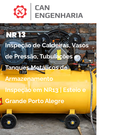
NR 13
Inspeção de Caldeiras, Vasos
de Pressão, Tubulações e
Tanques Metálicos de
Armazenamento
Inspeção em NR13 | Esteio e
Grande Porto Alegre