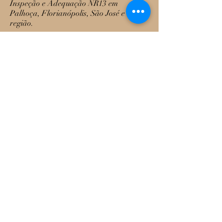
Inspeção e Adequação NR13 em
Palhoça, Florianópolis, São José e
região.
(48) 984136241
ALGUNS DE NOSSOS
CLIENTES