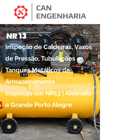
NR 13
Inspeção de Caldeiras, Vasos
de Pressão, Tubulações e
Tanques Metálicos de
Armazenamento
Inspeção em NR13 | Alvorada
e Grande Porto Alegre